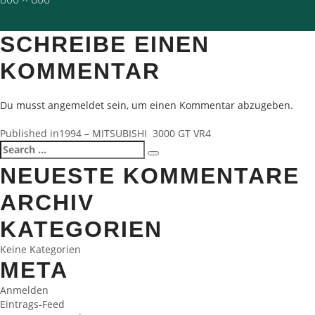
size
SCHREIBE EINEN
KOMMENTAR
Du musst
angemeldet
sein, um einen Kommentar abzugeben.
BEITRAGSNAVIGATION
Published in
1994 – MITSUBISHI 3000 GT VR4
Search
Search
for:
NEUESTE KOMMENTARE
ARCHIV
KATEGORIEN
Keine Kategorien
META
Anmelden
Eintrags-Feed