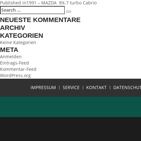
BEITRAGSNAVIGATION
Published in
1991 – MAZDA RX-7 turbo Cabrio
Search
Search
for:
NEUESTE KOMMENTARE
ARCHIV
KATEGORIEN
Keine Kategorien
META
Anmelden
Eintrags-Feed
Kommentar-Feed
WordPress.org
IMPRESSUM
SERVICE
KONTAKT
DATENSCHU