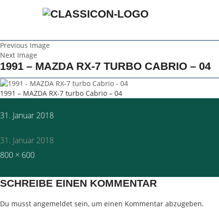
Previous Image
Next Image
1991 – MAZDA RX-7 TURBO CABRIO – 04
1991 – MAZDA RX-7 turbo Cabrio – 04
Posted
31. Januar 2018
on
31. Januar 2018
Full
800 × 600
size
SCHREIBE EINEN KOMMENTAR
Du musst
angemeldet
sein, um einen Kommentar abzugeben.