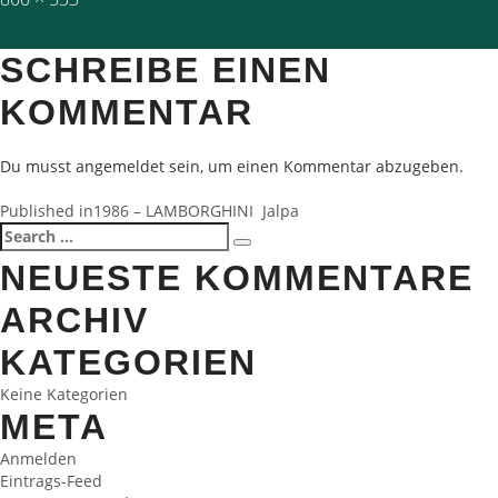
size
SCHREIBE EINEN
KOMMENTAR
Du musst
angemeldet
sein, um einen Kommentar abzugeben.
BEITRAGSNAVIGATION
Published in
1986 – LAMBORGHINI Jalpa
Search
Search
for:
NEUESTE KOMMENTARE
ARCHIV
KATEGORIEN
Keine Kategorien
META
Anmelden
Eintrags-Feed