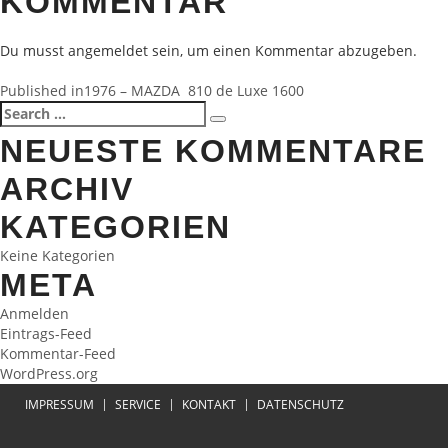
KOMMENTAR
Du musst
angemeldet
sein, um einen Kommentar abzugeben.
BEITRAGSNAVIGATION
Published in
1976 – MAZDA 810 de Luxe 1600
Search
Search
for:
NEUESTE KOMMENTARE
ARCHIV
KATEGORIEN
Keine Kategorien
META
Anmelden
Eintrags-Feed
Kommentar-Feed
WordPress.org
IMPRESSUM
SERVICE
KONTAKT
DATENSCHUTZ