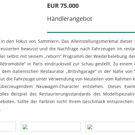
EUR 75.000
Händlerangebot
n in den Fokus von Sammlern. Das Alleinstellungsmerkmal dieser
essierten bewusst und die Nachfrage nach Fahrzeugen im resta
eller selbst mit seinem „reborn“ Programm der Wiederbelebung de
tromobile“ in Paris eindrucksvoll zur Schau gestellt. Zu einem 
 dem italienischen Restaurator „Britishgarage“ in der Nähe von
 baut die Fahrzeuge unter Verwendung von Neuteilen vom Rahmen 
 überzeugendem Neuwagen-Character entstehen. Dieses Exem
lles Beispiel des Restaurierungsstandards des Modellspeziali
geboten. Sollte der Farbton nicht Ihrem Geschmack entsprechen:
.