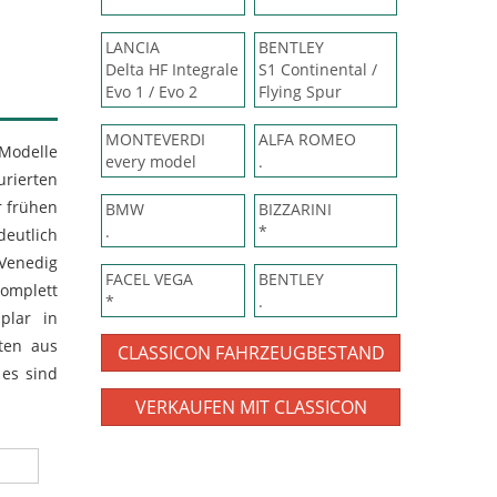
LANCIA
BENTLEY
Delta HF Integrale
S1 Continental /
Evo 1 / Evo 2
Flying Spur
MONTEVERDI
ALFA ROMEO
 Modelle
every model
.
urierten
r frühen
BMW
BIZZARINI
.
*
deutlich
 Venedig
FACEL VEGA
BENTLEY
komplett
*
.
plar in
sten aus
CLASSICON FAHRZEUGBESTAND
 es sind
VERKAUFEN MIT CLASSICON