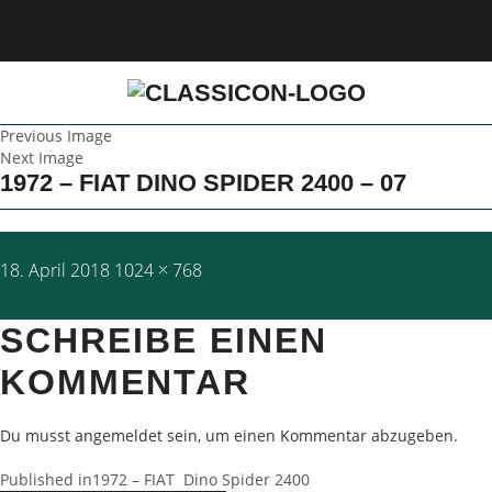
Previous Image
Next Image
1972 – FIAT DINO SPIDER 2400 – 07
Posted
Full
18. April 2018
1024 × 768
on
size
SCHREIBE EINEN
KOMMENTAR
Du musst
angemeldet
sein, um einen Kommentar abzugeben.
BEITRAGSNAVIGATION
Published in
1972 – FIAT Dino Spider 2400