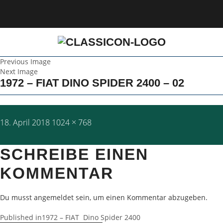
Previous Image
Next Image
1972 – FIAT DINO SPIDER 2400 – 02
Posted
Full
18. April 2018
1024 × 768
on
size
SCHREIBE EINEN
KOMMENTAR
Du musst
angemeldet
sein, um einen Kommentar abzugeben.
BEITRAGSNAVIGATION
Published in
1972 – FIAT Dino Spider 2400