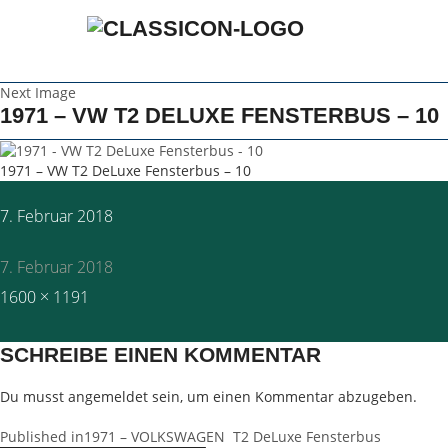
Next Image
1971 – VW T2 DELUXE FENSTERBUS – 10
1971 – VW T2 DeLuxe Fensterbus – 10
Posted
7. Februar 2018
on
7. Februar 2018
Full
1600 × 1191
size
SCHREIBE EINEN KOMMENTAR
Du musst
angemeldet
sein, um einen Kommentar abzugeben.
BEITRAGSNAVIGATION
Published in
1971 – VOLKSWAGEN T2 DeLuxe Fensterbus