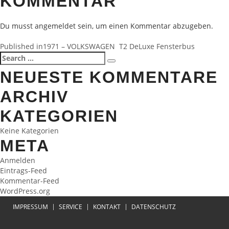
KOMMENTAR
Du musst
angemeldet
sein, um einen Kommentar abzugeben.
BEITRAGSNAVIGATION
Published in
1971 – VOLKSWAGEN T2 DeLuxe Fensterbus
Search
Search
for:
NEUESTE KOMMENTARE
ARCHIV
KATEGORIEN
Keine Kategorien
META
Anmelden
Eintrags-Feed
Kommentar-Feed
WordPress.org
IMPRESSUM
SERVICE
KONTAKT
DATENSCHUTZ