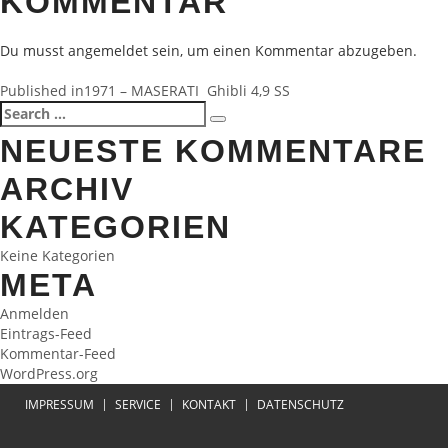
KOMMENTAR
Du musst
angemeldet
sein, um einen Kommentar abzugeben.
BEITRAGSNAVIGATION
Published in
1971 – MASERATI Ghibli 4,9 SS
Search
Search
for:
NEUESTE KOMMENTARE
ARCHIV
KATEGORIEN
Keine Kategorien
META
Anmelden
Eintrags-Feed
Kommentar-Feed
WordPress.org
IMPRESSUM
SERVICE
KONTAKT
DATENSCHUTZ