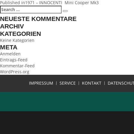
BEITRAGSNAVIGATION
Published in
1971 – INNOCENTI Mini Cooper Mk3
Search
Search
for:
NEUESTE KOMMENTARE
ARCHIV
KATEGORIEN
Keine Kategorien
META
Anmelden
Eintrags-Feed
Kommentar-Feed
WordPress.org
IMPRESSUM
SERVICE
KONTAKT
DATENSCHU