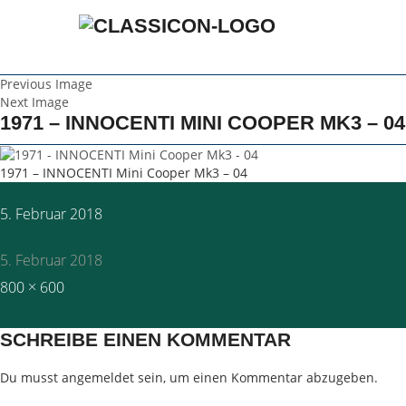
Previous Image
Next Image
1971 – INNOCENTI MINI COOPER MK3 – 04
1971 – INNOCENTI Mini Cooper Mk3 – 04
Posted
5. Februar 2018
on
5. Februar 2018
Full
800 × 600
size
SCHREIBE EINEN KOMMENTAR
Du musst
angemeldet
sein, um einen Kommentar abzugeben.