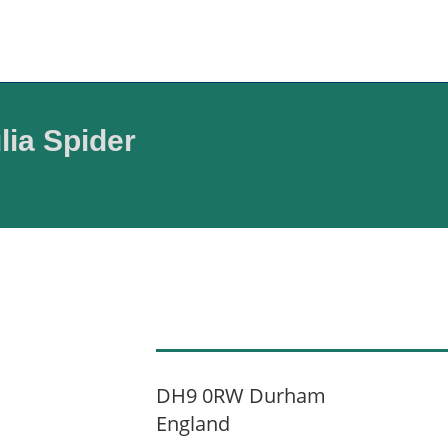
ia Spider
DH9 0RW Durham
England