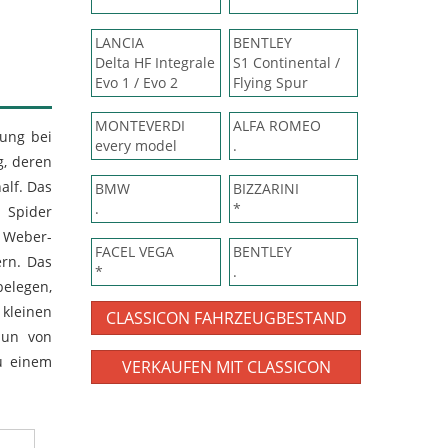
LANCIA
BENTLEY
Delta HF Integrale
S1 Continental /
Evo 1 / Evo 2
Flying Spur
MONTEVERDI
ALFA ROMEO
gung bei
every model
.
g, deren
alf. Das
BMW
BIZZARINI
.
*
r Spider
 Weber-
FACEL VEGA
BENTLEY
ern. Das
*
.
belegen,
kleinen
CLASSICON FAHRZEUGBESTAND
nun von
zu einem
VERKAUFEN MIT CLASSICON