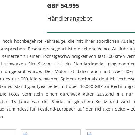
GBP 54.995
Händlerangebot
e noch hochbegehrte Fahrzeuge, die mit ihrer sportlichen Ausle
nsprechen. Besonders begehrt ist die seltene Veloce-Ausführun
a seinerzeit zu einer Höchstgeschwindigkeit von fast 200 km/h verh
t schwarzen Skai-Sitzen – ist ein Standardmodell (sogenannte
onen umgebaut wurde. Der Motor ist daher auch mit zwei 40er
en des nur 900 Kilo schweren Spiders nochmals deutlich verbess
ten vollständig aufgearbeitet mit über 30.000 GBP an Rechnungs
. Die Fotos vermitteln einen durchweg guten Zustand mit nur 
tzten 15 Jahre war der Spider in gleichem Besitz und wird 
d zumindest für Festland-Europäer auf der richtigen Seite – 
er
.