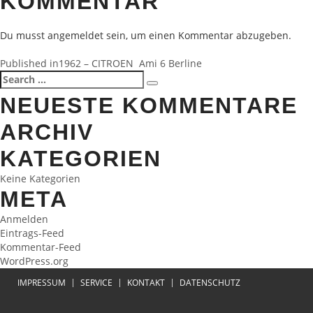
KOMMENTAR
Du musst
angemeldet
sein, um einen Kommentar abzugeben.
BEITRAGSNAVIGATION
Published in
1962 – CITROEN Ami 6 Berline
Search
Search
for:
NEUESTE KOMMENTARE
ARCHIV
KATEGORIEN
Keine Kategorien
META
Anmelden
Eintrags-Feed
Kommentar-Feed
WordPress.org
IMPRESSUM
SERVICE
KONTAKT
DATENSCHUTZ