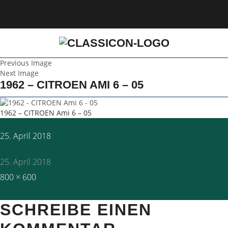
Previous Image
Next Image
1962 – CITROEN AMI 6 – 05
1962 – CITROEN Ami 6 – 05
Posted
25. April 2018
on
25. April 2018
Full
800 × 600
size
SCHREIBE EINEN