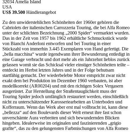
32034 Amelia Island
USA
US$ 39.500
Händlerangebot
Zu den unwiderstehlichen Schönheiten der 1960er gehören die
Cabriolets der italienischen Carrozzeria Touring, die bei Alfa Romeo
unter der schlichten Bezeichnung „2000 Spider“ vermarktet wurden.
Das in der Zeit von 1957 bis 1962 erhältliche Schmuckstück wurde
von Bianchi Anderloni entworfen und bei Touring in einer
Stückzahl von immerhin 3.445 Exemplaren von Hand gefertigt. Die
„bella macchina“ wurde irgendwann ihrer Bewunderung entledigt in
eine Garage verbracht und dort mehr als ein Jahrzehnt lieblos zurück
gelassen womit sie das Schicksal vieler einstiger Schönheiten teilte –
entdeckt im Herbst letzten Jahres und in der Folge behutsam
startfähig gemacht. Der wiederbelebte Motor entspricht zwar nicht
exakt dem bei Produktion im Dezember 1960 verbauten, ist aber
modellkorrekt (AR00204) und mit den richtigen Solex Vergasern
ausgerüstet. Zur Herstellung der Straßentauglichkeit muss der
Touring Spider jedoch umfänglich restauriert werden, einschließlich
nicht zu unterschätzender Karosseriearbeiten an Unterboden und
Kofferraum. Wenn das Werk aber erst mal vollbracht ist, kann diese
„bellezza“ auf den Boulevards dieser Welt erneut ihre fast schon
unverschämte Aura verbreiten und sich bewundernden Blicken
hingeben. Idealerweise im originalen und faszinierenden „grigio
grafite“, das zu den gelungensten Farbmischungen von Alfa Romeo