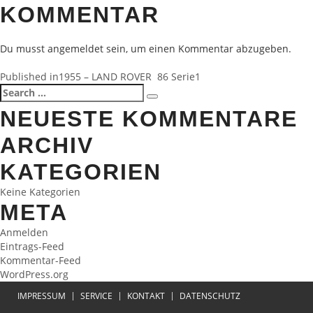
KOMMENTAR
Du musst
angemeldet
sein, um einen Kommentar abzugeben.
BEITRAGSNAVIGATION
Published in
1955 – LAND ROVER 86 Serie1
Search
Search
for:
NEUESTE KOMMENTARE
ARCHIV
KATEGORIEN
Keine Kategorien
META
Anmelden
Eintrags-Feed
Kommentar-Feed
WordPress.org
IMPRESSUM
SERVICE
KONTAKT
DATENSCHUTZ