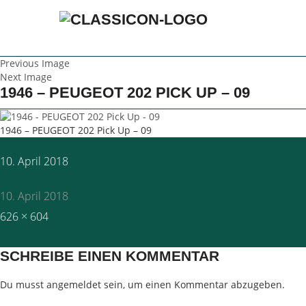
Previous Image
Next Image
1946 – PEUGEOT 202 PICK UP – 09
1946 – PEUGEOT 202 Pick Up – 09
Posted
10. April 2018
on
10. April 2018
Full
626 × 604
size
SCHREIBE EINEN KOMMENTAR
Du musst
angemeldet
sein, um einen Kommentar abzugeben.