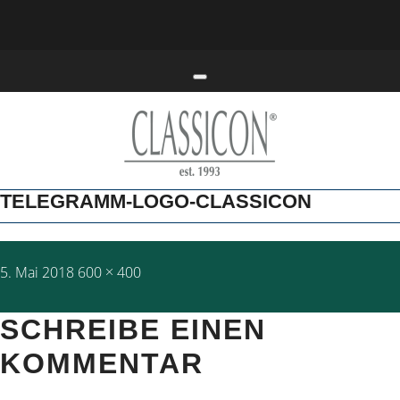
Toggle navigation
TELEGRAMM-LOGO-CLASSICON
Posted
Full
5. Mai 2018
600 × 400
on
size
SCHREIBE EINEN
KOMMENTAR