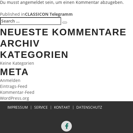
Du musst
angemeldet
sein, um einen Kommentar abzugeben.
BEITRAGSNAVIGATION
Published in
CLASSICON Telegramm
Search
Search
for:
NEUESTE KOMMENTARE
ARCHIV
KATEGORIEN
Keine Kategorien
META
Anmelden
Eintrags-Feed
Kommentar-Feed
WordPress.org
IMPRESSUM
SERVICE
KONTAKT
DATENSCHUTZ