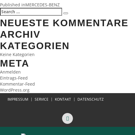
BEITRAGSNAVIGATION
Published in
MERCEDES-BENZ
Search
Search
for:
NEUESTE KOMMENTARE
ARCHIV
KATEGORIEN
Keine Kategorien
META
Anmelden
Eintrags-Feed
Kommentar-Feed
WordPress.org
IMPRESSUM
SERVICE
KONTAKT
DATENSCHUTZ