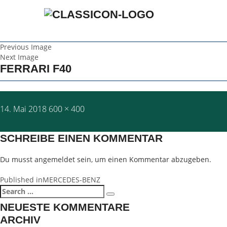
Previous Image
Next Image
FERRARI F40
Posted
Full
14. Mai 2018
600 × 400
on
size
SCHREIBE EINEN KOMMENTAR
Du musst
angemeldet
sein, um einen Kommentar abzugeben.
BEITRAGSNAVIGATION
Published in
MERCEDES-BENZ
Search
Search
for:
NEUESTE KOMMENTARE
ARCHIV